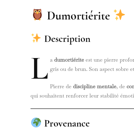
Les Perles
Dumortiérite
Description
L
a
dumortiérite
est une pierre profo
gris ou de brun. Son aspect sobre et 
Pierre de
discipline mentale
, de
co
qui souhaitent renforcer leur stabilité émot
Provenance