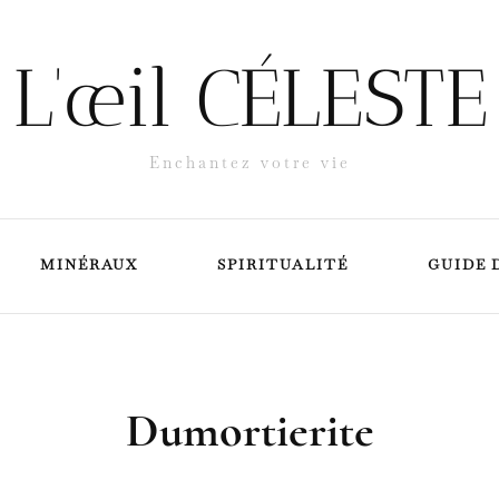
BIJOUX
MINÉRAUX
L'œil CÉLESTE
L’Argent
Enchantez votre vie
L’Or
Bijoux pierres
MINÉRAUX
SPIRITUALITÉ
GUIDE 
Les Perles
Dumortierite
s