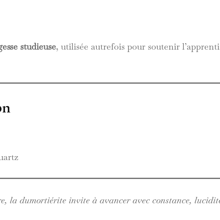
gesse studieuse
, utilisée autrefois pour soutenir l’apprent
on
uartz
re, la dumortiérite invite à avancer avec constance, lucidité 