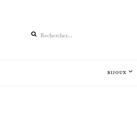
L'œil CÉLESTE
Enchantez votre vie
Rechercher :
BIJOUX
L’Argent
L’Or
Bijoux pierre