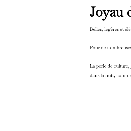
Joyau 
Belles, légères et é
Pour de nombreuses c
La perle de culture,
dans la nuit, comme