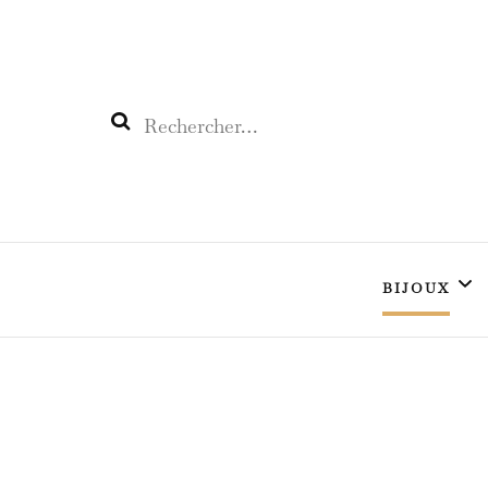
L'œil CÉLESTE
Enchantez votre vie
BIJOUX
L’Argent
L’Or