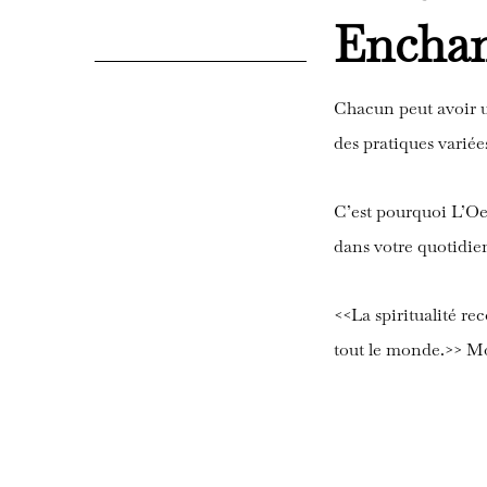
Enchan
Chacun peut avoir un
des pratiques variée
C’est pourquoi L’Oei
dans votre quotidie
<<
La spiritualité re
tout le monde
.>> M