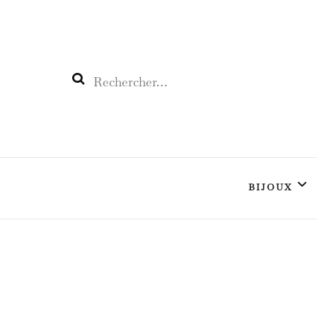
L'œil CÉLESTE
Enchantez votre vie
BIJOUX
L’Argent
L’Or